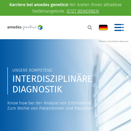
Karriere bei amedes genetics!
Wir bieten Ihnen attraktive
Stellenangebote.
JETZT BEWERBEN
©istock.com/Andrea Obzerova
UNSERE KOMPETENZ
INTERDISZIPLINÄRE
DIAGNOSTIK
Know how bei der Analyse von Erbmaterial.
Zum Wohle von Patientinnen und Patienten.