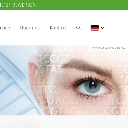
JETZT BEWERBEN
rvice
Über uns
Kontakt
©istock.com/Andrea Obzerova