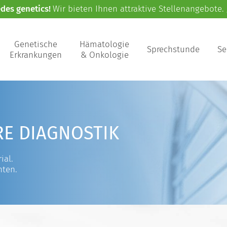
edes genetics!
Wir bieten Ihnen attraktive Stellenangebote.
Genetische
Hämatologie
Sprechstunde
Se
Erkrankungen
& Onkologie
RE DIAGNOSTIK
ial.
nten.