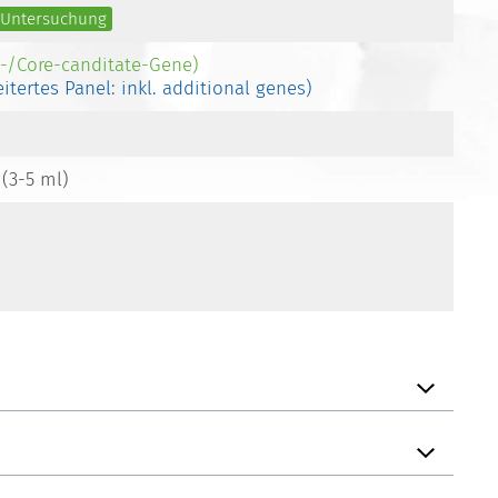
e Untersuchung
e-/Core-canditate-Gene)
eitertes Panel: inkl. additional genes)
 (3-5 ml)