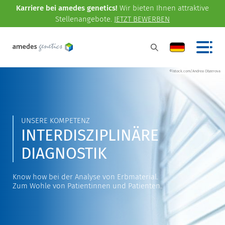
Karriere bei amedes genetics!
Wir bieten Ihnen attraktive
Stellenangebote.
JETZT BEWERBEN
©istock.com/Andrea Obzerova
UNSERE KOMPETENZ
INTERDISZIPLINÄRE
DIAGNOSTIK
Know how bei der Analyse von Erbmaterial.
Zum Wohle von Patientinnen und Patienten.