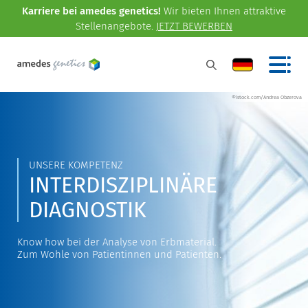
Karriere bei amedes genetics!
Wir bieten Ihnen attraktive
Stellenangebote.
JETZT BEWERBEN
©istock.com/Andrea Obzerova
UNSERE KOMPETENZ
INTERDISZIPLINÄRE
DIAGNOSTIK
Know how bei der Analyse von Erbmaterial.
Zum Wohle von Patientinnen und Patienten.