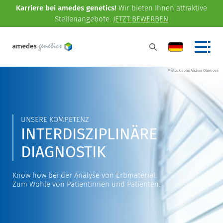
Karriere bei amedes genetics!
Wir bieten Ihnen attraktive
Stellenangebote.
JETZT BEWERBEN
©istock.com/Andrea Obzerova
UNSERE KOMPETENZ
INTERDISZIPLINÄRE
DIAGNOSTIK
Know how bei der Analyse von Erbmaterial.
Zum Wohle von Patientinnen und Patienten.