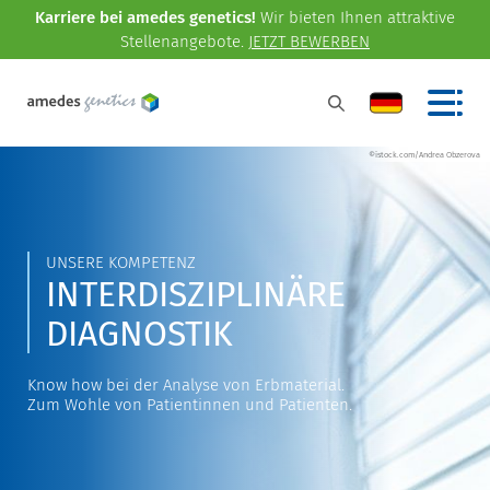
Karriere bei amedes genetics!
Wir bieten Ihnen attraktive
Stellenangebote.
JETZT BEWERBEN
©istock.com/Andrea Obzerova
UNSERE KOMPETENZ
INTERDISZIPLINÄRE
DIAGNOSTIK
Know how bei der Analyse von Erbmaterial.
Zum Wohle von Patientinnen und Patienten.