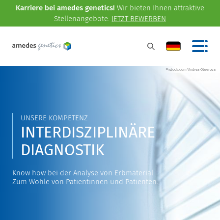
Karriere bei amedes genetics!
Wir bieten Ihnen attraktive
Stellenangebote.
JETZT BEWERBEN
©istock.com/Andrea Obzerova
UNSERE KOMPETENZ
INTERDISZIPLINÄRE
DIAGNOSTIK
Know how bei der Analyse von Erbmaterial.
Zum Wohle von Patientinnen und Patienten.