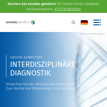
Karriere bei amedes genetics!
Wir bieten Ihnen attraktive
Stellenangebote.
JETZT BEWERBEN
©istock.com/Andrea Obzerova
UNSERE KOMPETENZ
INTERDISZIPLINÄRE
DIAGNOSTIK
Know how bei der Analyse von Erbmaterial.
Zum Wohle von Patientinnen und Patienten.