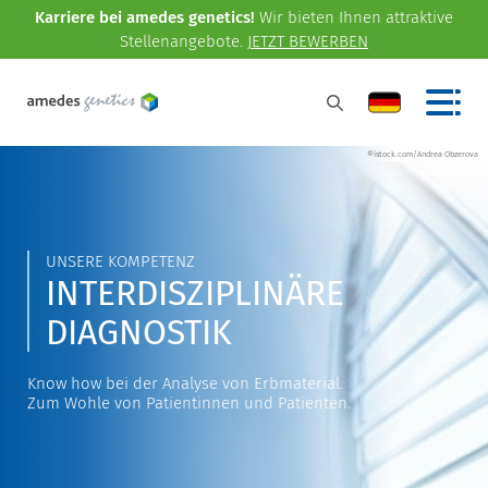
Karriere bei amedes genetics!
Wir bieten Ihnen attraktive
Stellenangebote.
JETZT BEWERBEN
©istock.com/Andrea Obzerova
UNSERE KOMPETENZ
INTERDISZIPLINÄRE
DIAGNOSTIK
Know how bei der Analyse von Erbmaterial.
Zum Wohle von Patientinnen und Patienten.