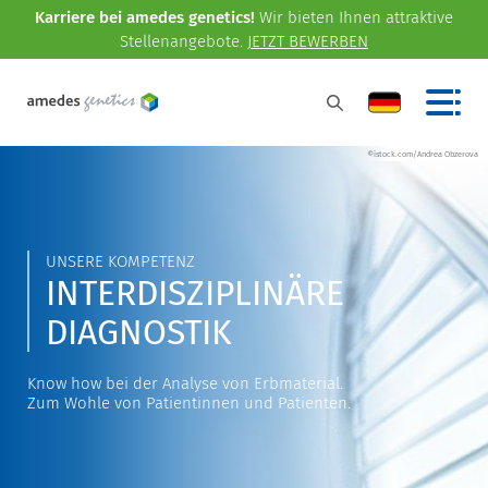
Karriere bei amedes genetics!
Wir bieten Ihnen attraktive
Stellenangebote.
JETZT BEWERBEN
©istock.com/Andrea Obzerova
UNSERE KOMPETENZ
INTERDISZIPLINÄRE
DIAGNOSTIK
Know how bei der Analyse von Erbmaterial.
Zum Wohle von Patientinnen und Patienten.