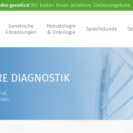
edes genetics!
Wir bieten Ihnen attraktive Stellenangebote.
Genetische
Hämatologie
Sprechstunde
Se
Erkrankungen
& Onkologie
RE DIAGNOSTIK
ial.
nten.