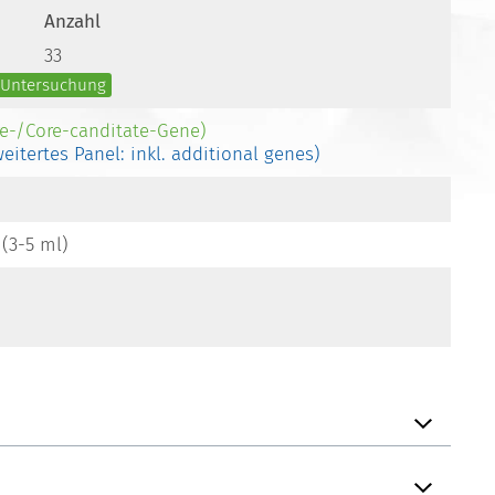
Anzahl
33
e Untersuchung
re-/Core-canditate-Gene)
weitertes Panel: inkl. additional genes)
 (3-5 ml)