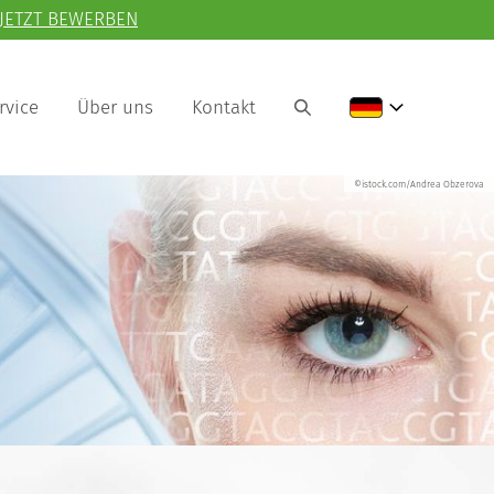
JETZT BEWERBEN
rvice
Über uns
Kontakt
©istock.com/Andrea Obzerova