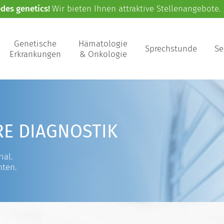
edes genetics!
Wir bieten Ihnen attraktive Stellenangebote.
Genetische
Hämatologie
Sprechstunde
Se
Erkrankungen
& Onkologie
RE DIAGNOSTIK
ial.
nten.