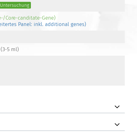
e Untersuchung
e-/Core-canditate-Gene)
eitertes Panel: inkl. additional genes)
 (3-5 ml)