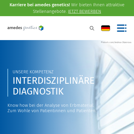
Karriere bei amedes genetics!
Wir bieten Ihnen attraktive
Stellenangebote.
JETZT BEWERBEN
©istock.com/Andrea Obzerova
UNSERE KOMPETENZ
INTERDISZIPLINÄRE
DIAGNOSTIK
Know how bei der Analyse von Erbmaterial.
Zum Wohle von Patientinnen und Patienten.