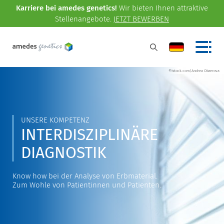
Karriere bei amedes genetics!
Wir bieten Ihnen attraktive
Stellenangebote.
JETZT BEWERBEN
©istock.com/Andrea Obzerova
UNSERE KOMPETENZ
INTERDISZIPLINÄRE
DIAGNOSTIK
Know how bei der Analyse von Erbmaterial.
Zum Wohle von Patientinnen und Patienten.