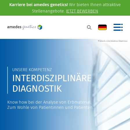
Karriere bei amedes genetics!
Wir bieten Ihnen attraktive
Stellenangebote.
JETZT BEWERBEN
©istock.com/Andrea Obzerova
UNSERE KOMPETENZ
INTERDISZIPLINÄRE
DIAGNOSTIK
Know how bei der Analyse von Erbmaterial.
Zum Wohle von Patientinnen und Patienten.