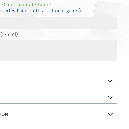
e-/Core-canditate-Gene)
eitertes Panel: inkl. additional genes)
 (3-5 ml)
TION