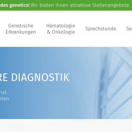
edes genetics!
Wir bieten Ihnen attraktive Stellenangebote.
Genetische
Hämatologie
Sprechstunde
Se
Erkrankungen
& Onkologie
RE DIAGNOSTIK
ial.
nten.