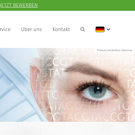
JETZT BEWERBEN
rvice
Über uns
Kontakt
©istock.com/Andrea Obzerova