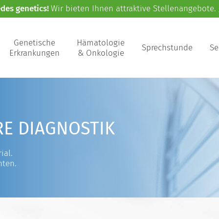
edes genetics!
Wir bieten Ihnen attraktive Stellenangebote.
Genetische
Hämatologie
Sprechstunde
Se
Erkrankungen
& Onkologie
RE DIAGNOSTIK
ial.
nten.