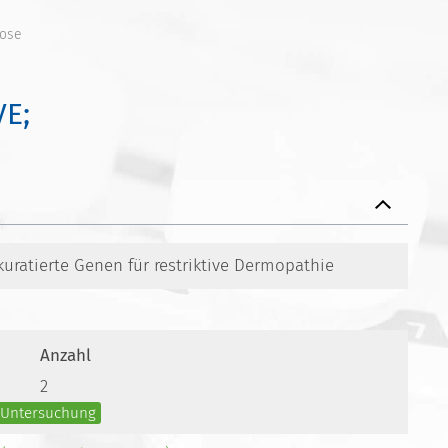
nose
E;
kuratierte Genen für restriktive Dermopathie
Anzahl
2
e Untersuchung