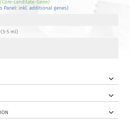
-/Core-canditate-Gene)
es Panel: inkl. additional genes)
 (3-5 ml)
TION