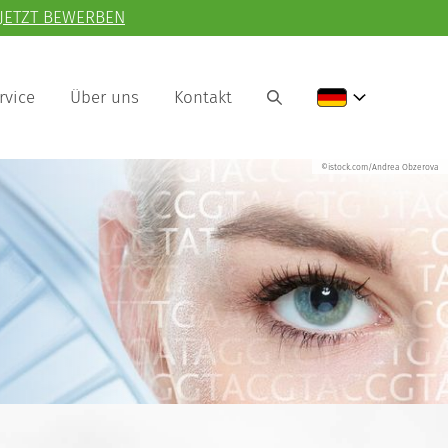
JETZT BEWERBEN
rvice
Über uns
Kontakt
©istock.com/Andrea Obzerova