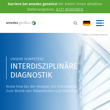
Karriere bei amedes genetics!
Wir bieten Ihnen attraktive
Stellenangebote.
JETZT BEWERBEN
©istock.com/Andrea Obzerova
UNSERE KOMPETENZ
INTERDISZIPLINÄRE
DIAGNOSTIK
Know how bei der Analyse von Erbmaterial.
Zum Wohle von Patientinnen und Patienten.