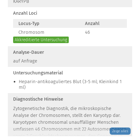
KARYPB
Anzahl Loci
Locus-Typ
Anzahl
Chromosom
46
Akkreditierte Untersuchung
Analyse-Dauer
auf Anfrage
Untersuchungsmaterial
Heparin-antikoaguliertes Blut (3-5 ml; Kleinkind 1
ml)
Diagnostische Hinweise
Zytogenetische Diagnostik, die mikroskopische
Analyse der Chromosomen, stellt den Karyotyp dar.
Karyotypen chromosomal unauffälliger Menschen
umfassen 46 Chromosomen mit 22 Autosomenpaaren
Zeige alles
sowie 2 Geschlechtschromosomen, den Gonosomen.