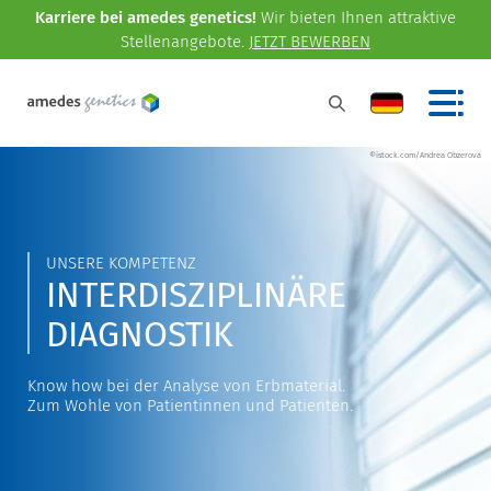
Karriere bei amedes genetics!
Wir bieten Ihnen attraktive
Stellenangebote.
JETZT BEWERBEN
©istock.com/Andrea Obzerova
UNSERE KOMPETENZ
INTERDISZIPLINÄRE
DIAGNOSTIK
Know how bei der Analyse von Erbmaterial.
Zum Wohle von Patientinnen und Patienten.