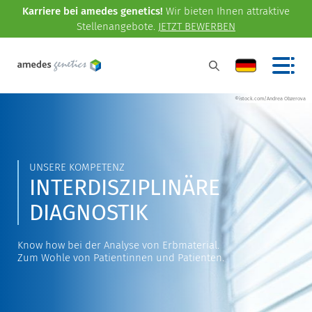
Karriere bei amedes genetics!
Wir bieten Ihnen attraktive
Stellenangebote.
JETZT BEWERBEN
©istock.com/Andrea Obzerova
UNSERE KOMPETENZ
INTERDISZIPLINÄRE
DIAGNOSTIK
Know how bei der Analyse von Erbmaterial.
Zum Wohle von Patientinnen und Patienten.