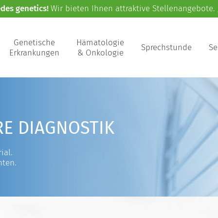
edes genetics!
Wir bieten Ihnen attraktive Stellenangebote.
Genetische
Hämatologie
Sprechstunde
Se
Erkrankungen
& Onkologie
RE DIAGNOSTIK
ial.
nten.