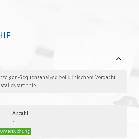
HIE
Einzelgen-Sequenzanalyse bei klinischem Verdacht
istalldystrophie
Anzahl
1
e Untersuchung