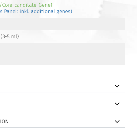
-/Core-canditate-Gene)
es Panel: inkl. additional genes)
 (3-5 ml)
TION