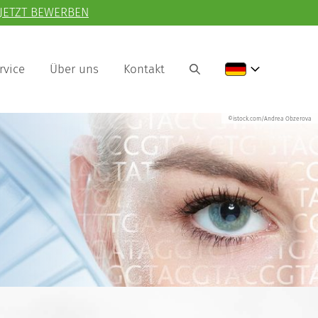
JETZT BEWERBEN
rvice
Über uns
Kontakt
©istock.com/Andrea Obzerova