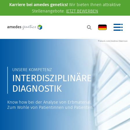
Karriere bei amedes genetics!
Wir bieten Ihnen attraktive
Stellenangebote.
JETZT BEWERBEN
©istock.com/Andrea Obzerova
UNSERE KOMPETENZ
INTERDISZIPLINÄRE
DIAGNOSTIK
Know how bei der Analyse von Erbmaterial.
Zum Wohle von Patientinnen und Patienten.