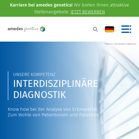
Karriere bei amedes genetics!
Wir bieten Ihnen attraktive
Stellenangebote.
JETZT BEWERBEN
©istock.com/Andrea Obzerova
UNSERE KOMPETENZ
INTERDISZIPLINÄRE
DIAGNOSTIK
Know how bei der Analyse von Erbmaterial.
Zum Wohle von Patientinnen und Patienten.