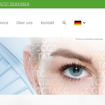
JETZT BEWERBEN
rvice
Über uns
Kontakt
©istock.com/Andrea Obzerova