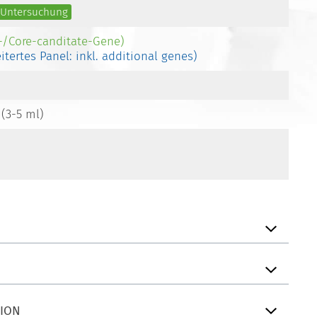
e Untersuchung
e-/Core-canditate-Gene)
eitertes Panel: inkl. additional genes)
 (3-5 ml)
TION