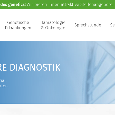
edes genetics!
Wir bieten Ihnen attraktive Stellenangebote.
Genetische
Hämatologie
Sprechstunde
Se
Erkrankungen
& Onkologie
RE DIAGNOSTIK
ial.
nten.