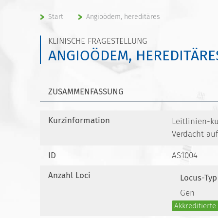
Start
Angioödem, hereditäres
KLINISCHE FRAGESTELLUNG
ANGIOÖDEM, HEREDITÄRE
ZUSAMMENFASSUNG
Kurzinformation
Leitlinien-k
Verdacht au
ID
AS1004
Anzahl Loci
Locus-Typ
Gen
Akkreditiert