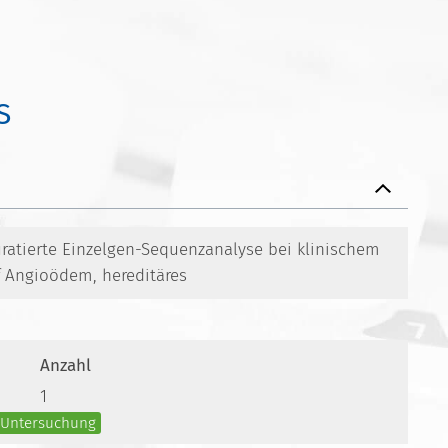
S
uratierte Einzelgen-Sequenzanalyse bei klinischem
f Angioödem, hereditäres
Anzahl
1
e Untersuchung