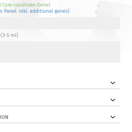
-/Core-canditate-Gene)
es Panel: inkl. additional genes)
 (3-5 ml)
TION