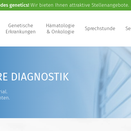
edes genetics!
Wir bieten Ihnen attraktive Stellenangebote.
Genetische
Hämatologie
Sprechstunde
Se
Erkrankungen
& Onkologie
RE DIAGNOSTIK
ial.
nten.