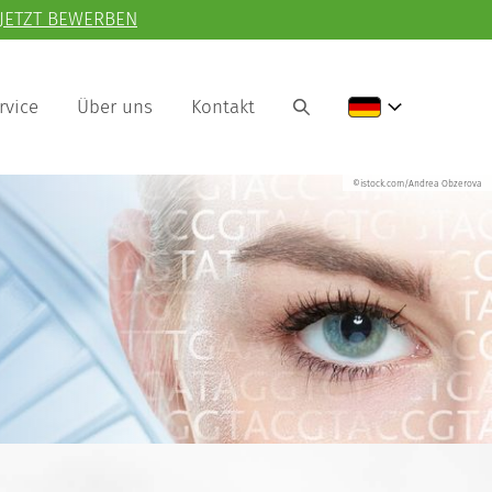
JETZT BEWERBEN
rvice
Über uns
Kontakt
©istock.com/Andrea Obzerova