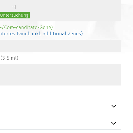
11
e Untersuchung
e-/Core-canditate-Gene)
eitertes Panel: inkl. additional genes)
 (3-5 ml)