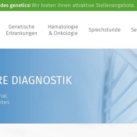
edes genetics!
Wir bieten Ihnen attraktive Stellenangebote.
Genetische
Hämatologie
Sprechstunde
Se
Erkrankungen
& Onkologie
RE DIAGNOSTIK
ial.
nten.