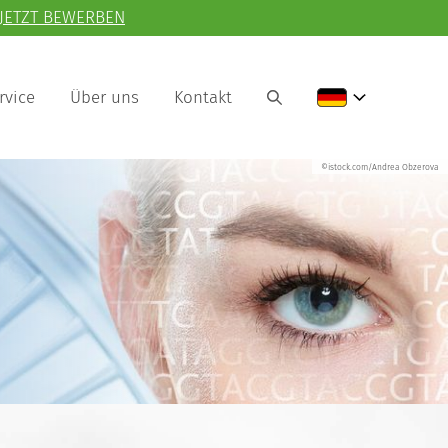
JETZT BEWERBEN
rvice
Über uns
Kontakt
©istock.com/Andrea Obzerova