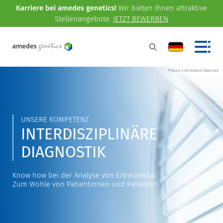
Karriere bei amedes genetics!
Wir bieten Ihnen attraktive
Stellenangebote.
JETZT BEWERBEN
©istock.com/Andrea Obzerova
UNSERE KOMPETENZ
INTERDISZIPLINÄRE
DIAGNOSTIK
Know how bei der Analyse von Erbmaterial.
Zum Wohle von Patientinnen und Patienten.