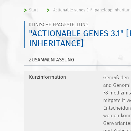
Start
"Actionable genes 3.1" [panelapp inheritan
KLINISCHE FRAGESTELLUNG
"ACTIONABLE GENES 3.1" 
INHERITANCE]
ZUSAMMENFASSUNG
Kurzinformation
Gemäß den E
and Genomic
78 medizini
mitgeteilt w
Entscheidun
werden könne
Genvariante
und Krebslei