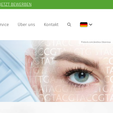
JETZT BEWERBEN
rvice
Über uns
Kontakt
©istock.com/Andrea Obzerova