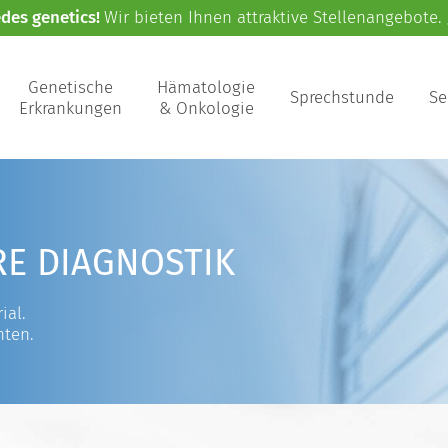
edes genetics!
Wir bieten Ihnen attraktive Stellenangebote.
Genetische
Hämatologie
Sprechstunde
Se
Erkrankungen
& Onkologie
RE DIAGNOSTIK
ial.
nten.