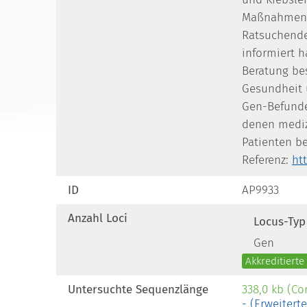
Maßnahmen 
Ratsuchende
informiert 
Beratung bes
Gesundheit 
Gen-Befunde
denen mediz
Patienten b
Referenz:
ht
ID
AP9933
Anzahl Loci
Locus-Typ
Gen
Akkreditiert
Untersuchte Sequenzlänge
338,0 kb (Co
- (Erweitert