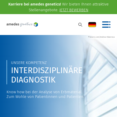
Karriere bei amedes genetics!
Wir bieten Ihnen attraktive
Stellenangebote.
JETZT BEWERBEN
©istock.com/Andrea Obzerova
UNSERE KOMPETENZ
INTERDISZIPLINÄRE
DIAGNOSTIK
Know how bei der Analyse von Erbmaterial.
Zum Wohle von Patientinnen und Patienten.