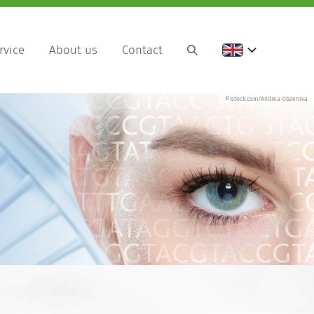
rvice
About us
Contact
©istock.com/Andrea Obzerova