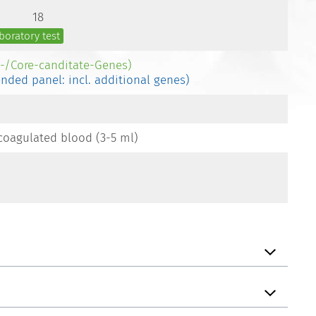
18
boratory test
e-/Core-canditate-Genes)
ended panel: incl. additional genes)
coagulated blood (3-5 ml)