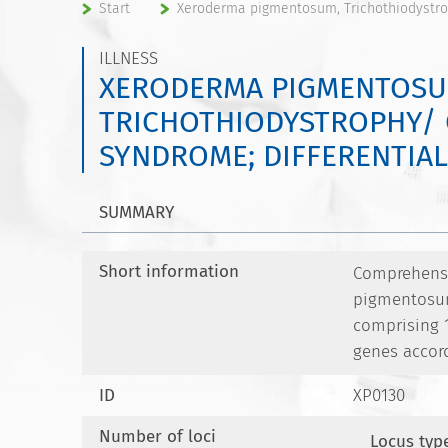
Start
Xeroderma pigmentosum, Trichothiodystro
ILLNESS
XERODERMA PIGMENTOSU
TRICHOTHIODYSTROPHY/
SYNDROME; DIFFERENTIAL
SUMMARY
Short information
Comprehensiv
pigmentosum
comprising 1
genes accord
ID
XP0130
Number of loci
Locus typ