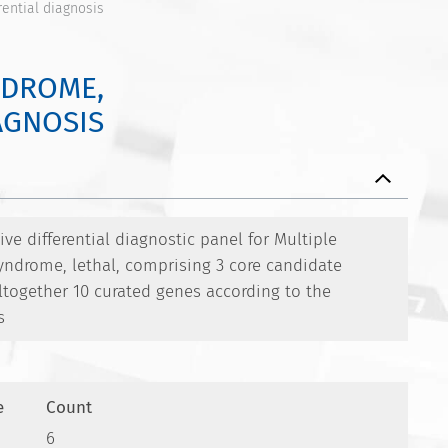
rential diagnosis
NDROME,
AGNOSIS
e differential diagnostic panel for Multiple
yndrome, lethal, comprising 3 core candidate
together 10 curated genes according to the
s
e
Count
6