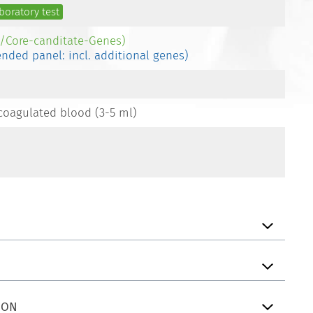
boratory test
-/Core-canditate-Genes)
ended panel: incl. additional genes)
coagulated blood (3-5 ml)
ION