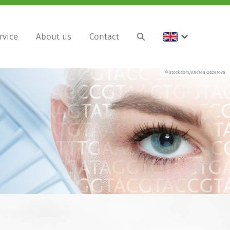
rvice
About us
Contact
©istock.com/Andrea Obzerova