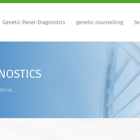
Genetic Panel-Diagnostics
genetic counselling
Se
NOSTICS
erial.