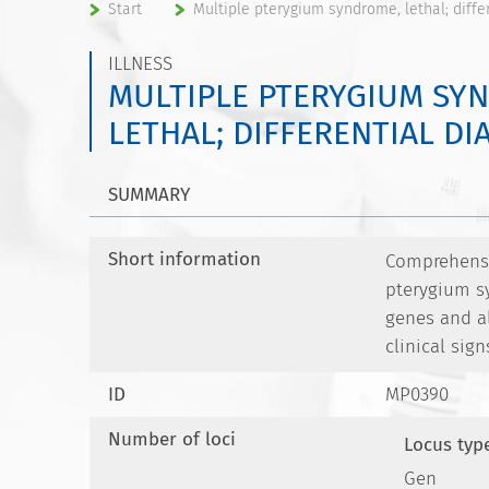
Start
Multiple pterygium syndrome, lethal; diffe
ILLNESS
MULTIPLE PTERYGIUM SY
LETHAL; DIFFERENTIAL DI
SUMMARY
Short information
Comprehensiv
pterygium s
genes and al
clinical sign
ID
MP0390
Number of loci
Locus typ
Gen