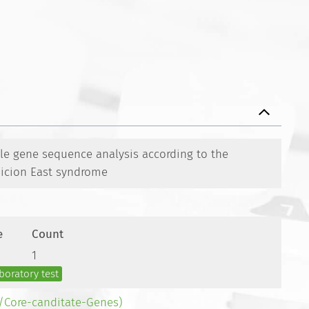
le gene sequence analysis according to the
picion East syndrome
e
Count
1
boratory test
-/Core-canditate-Genes)