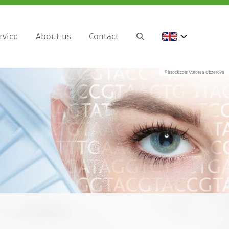
rvice
About us
Contact
©istock.com/Andrea Obzerova