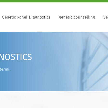
Genetic Panel-Diagnostics
genetic counselling
Se
NOSTICS
erial.