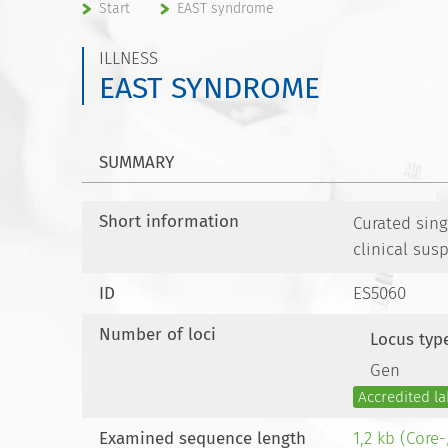
Start
EAST syndrome
ILLNESS
EAST SYNDROME
SUMMARY
Short information
Curated sing
clinical sus
ID
ES5060
Number of loci
Locus typ
Gen
Accredited la
Examined sequence length
1,2 kb (Core