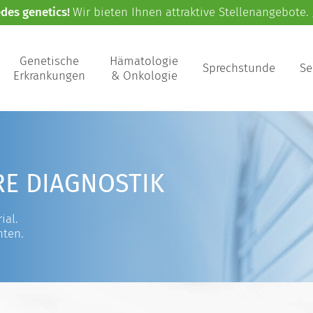
edes genetics!
Wir bieten Ihnen attraktive Stellenangebote.
Genetische
Hämatologie
Sprechstunde
Se
Erkrankungen
& Onkologie
RE DIAGNOSTIK
ial.
nten.