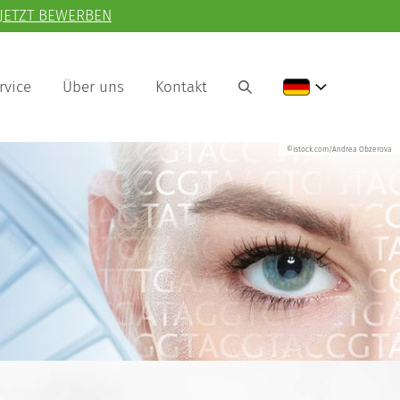
JETZT BEWERBEN
rvice
Über uns
Kontakt
©istock.com/Andrea Obzerova