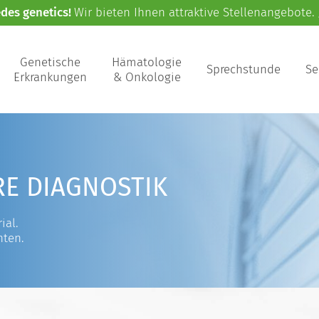
edes genetics!
Wir bieten Ihnen attraktive Stellenangebote.
Genetische
Hämatologie
Sprechstunde
Se
Erkrankungen
& Onkologie
RE DIAGNOSTIK
ial.
nten.