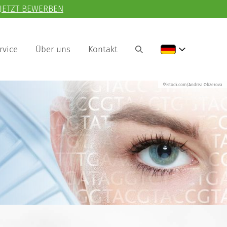
JETZT BEWERBEN
rvice
Über uns
Kontakt
©istock.com/Andrea Obzerova