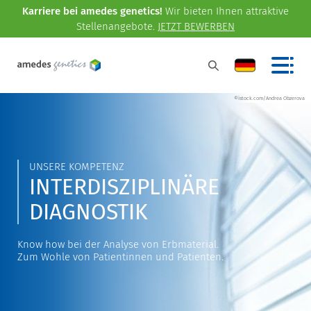
Karriere bei amedes genetics!
Wir bieten Ihnen attraktive
Stellenangebote.
JETZT BEWERBEN
©istock.com/Andrea Obzerova
UNSERE KOMPETENZ
INTERDISZIPLINÄRE
DIAGNOSTIK
Know how bei der Analyse von Erbmaterial.
Zum Wohle von Patientinnen und Patienten.