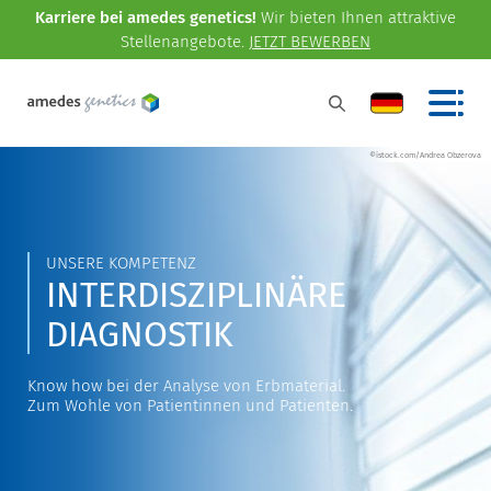
Karriere bei amedes genetics!
Wir bieten Ihnen attraktive
Stellenangebote.
JETZT BEWERBEN
©istock.com/Andrea Obzerova
UNSERE KOMPETENZ
INTERDISZIPLINÄRE
DIAGNOSTIK
Know how bei der Analyse von Erbmaterial.
Zum Wohle von Patientinnen und Patienten.