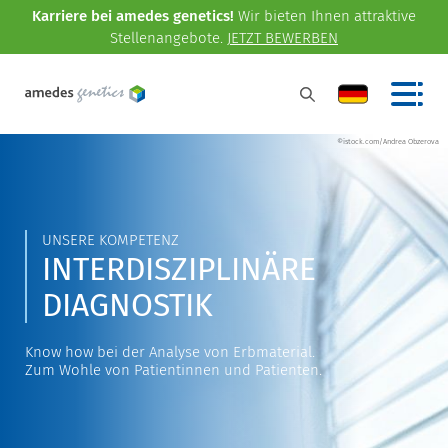
Karriere bei amedes genetics!
Wir bieten Ihnen attraktive
Stellenangebote.
JETZT BEWERBEN
©istock.com/Andrea Obzerova
UNSERE KOMPETENZ
INTERDISZIPLINÄRE
DIAGNOSTIK
Know how bei der Analyse von Erbmaterial.
Zum Wohle von Patientinnen und Patienten.